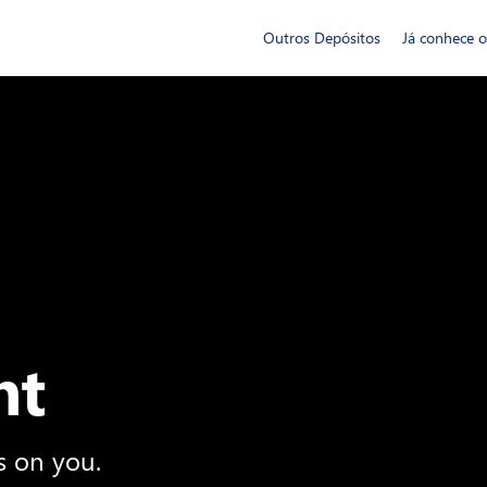
Outros Depósitos
Já conhece 
nt
s on you.