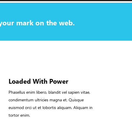
g your mark on the web.
Loaded With Power
Phasellus enim libero, blandit vel sapien vitae,
condimentum ultricies magna et. Quisque
euismod orci ut et lobortis aliquam. Aliquam in
tortor enim.