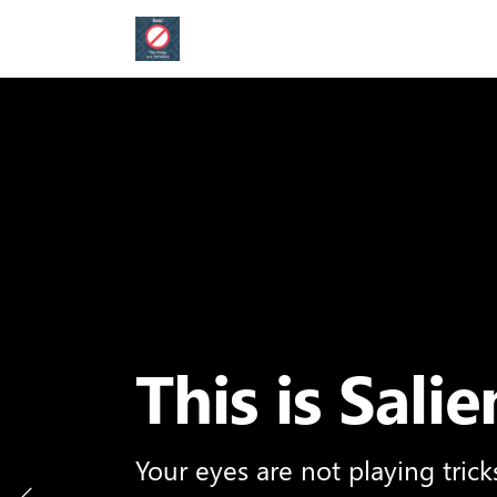
Skip
to
main
content
This is Salie
Your eyes are not playing trick