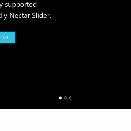
ly supported
ly Nectar Slider.
T US