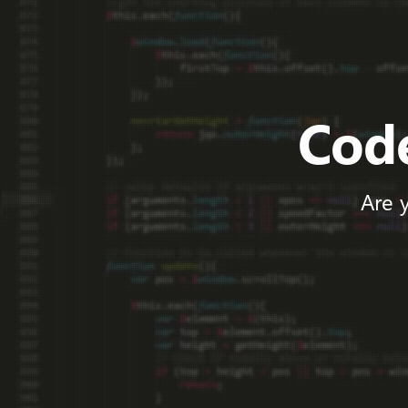
Code
Are 