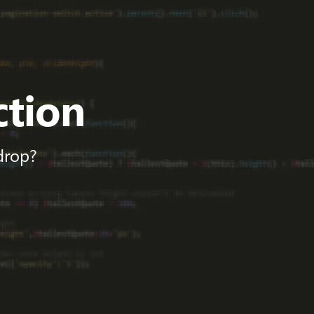
ction
drop?