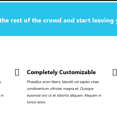
the rest of the crowd and start leavin
Completely Customizable
e,
Phasellus enim libero, blandit vel sapien vitae,
condimentum ultricies magna et. Quisque
 in
euismod orci ut et lobortis aliquam. Aliquam in
tortor enim.