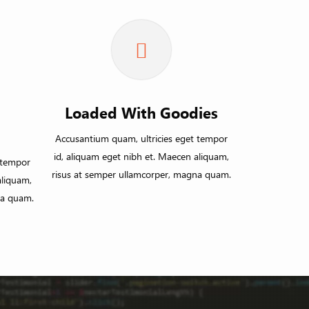
Loaded With Goodies
Accusantium quam, ultricies eget tempor
id, aliquam eget nibh et. Maecen aliquam,
 tempor
risus at semper ullamcorper, magna quam.
aliquam,
na quam.