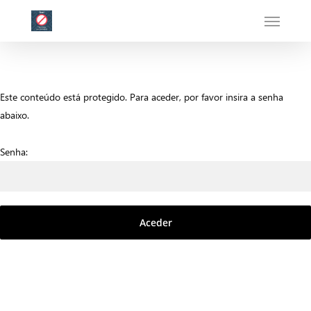
Skip
Menu
to
main
content
Este conteúdo está protegido. Para aceder, por favor insira a senha
abaixo.
Senha: